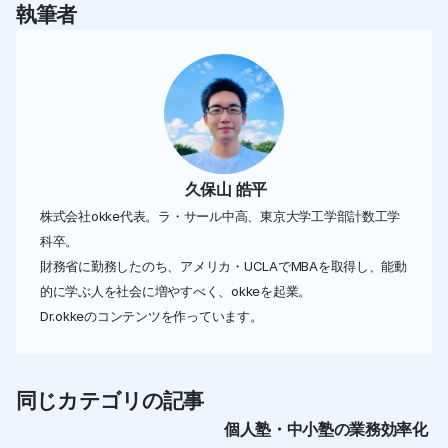
執筆者
 久保山 皓平
株式会社okke代表。ラ・サール中高、東京大学工学部計数工学
科卒。 
財務省に勤務したのち、アメリカ・UCLAでMBAを取得し、能動
的に学ぶ人を社会に増やすべく、okkeを起業。
Dr.okkeのコンテンツを作っています。
同じカテゴリの記事
個人塾・中小塾の業務効率化