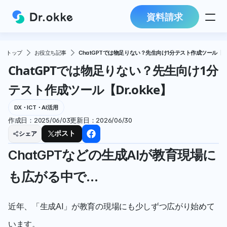
資料請求
トップ
お役立ち記事
ChatGPTでは物足りない？先生向け1分テスト作成ツール【Dr.
ChatGPTでは物足りない？先生向け1分
テスト作成ツール【Dr.okke】
DX・ICT・AI活用
作成日：
2025/06/03
更新日：
2026/06/30
シェア
ポスト
ChatGPTなどの生成AIが教育現場に
も広がる中で…
近年、「生成AI」が教育の現場にも少しずつ広がり始めて
います。