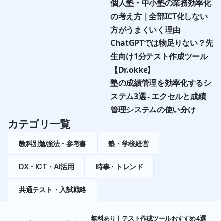
個人塾・中小塾の業務効率化
の考え方｜全部ICT化しない
方がうまくいく理由
ChatGPTでは物足りない？先
生向け1分テスト作成ツール
【Dr.okke】
塾の成績管理を効率化するシ
ステム3選 - エクセルと成績
管理システムの使い分け
カテゴリ一覧
教科別勉強法・参考書
塾・学校経営
DX・ICT・AI活用
時事・トレンド
共通テスト・入試戦略
無料あり｜テスト作成ツールおすすめ4選！問