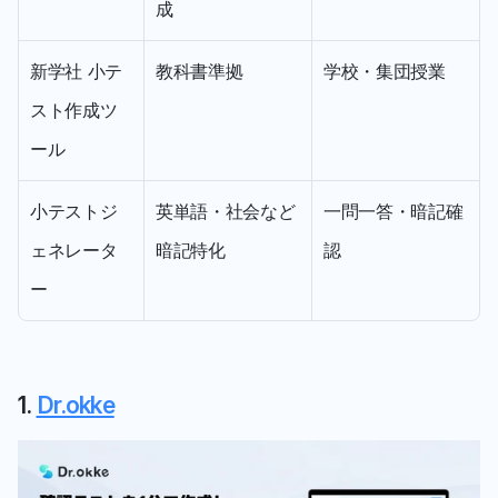
成
新学社 小テ
教科書準拠
学校・集団授業
スト作成ツ
ール
小テストジ
英単語・社会など
一問一答・暗記確
ェネレータ
暗記特化
認
ー
1. 
Dr.okke