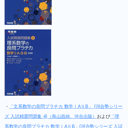
・
「文系数学の良問プラチカ 数学ⅠAⅡB」 (河合塾シリー
ズ 入試精選問題集 4)（鳥山昌純、河合出版）
および
「理
系数学の良問プラチカ 数学ⅠAⅡB」(河合塾シリーズ 入試