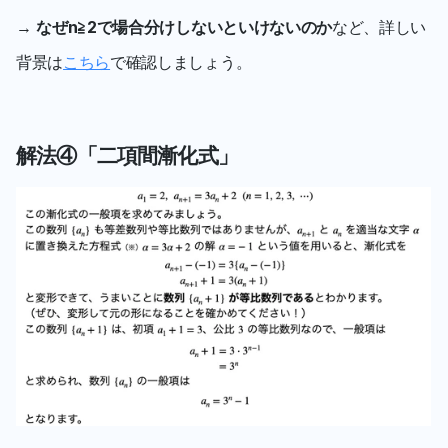
→ 
なぜn≧2で場合分けしないといけないのか
など、詳しい
背景は
こちら
で確認しましょう。
解法④「二項間漸化式」